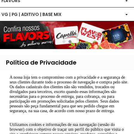
FLAVORS
VG | PG | ADITIVO | BASE MIX
TPA
BASE MIXADA COM ADITIVO
FLAVOR WEST
BASE MIXADA SEM ADITIVO
CAPELLA
ADITIVO
FLAVOR ART
Política de Privacidade
VG | PG
WONDER FLAVORS
A nossa loja tem o compromisso com a privacidade e a segurança de
seus clientes durante todo o processo de navegação e compra pelo site.
Os dados cadastrais dos clientes não são vendidos, trocados ou
divulgados para terceiros, exceto quando essas informações são
necessárias para o processo de entrega, para cobrança, ou para
participação em promoções solicitadas pelos clientes. Seus dados
pessoais são peça fundamental para que seu pedido chegue em
segurança, na sua casa, de acordo com nosso prazo de entrega.
Utilizamos cookies e informações de sua navegação (sessão do
browser) com o objetivo de traçar um perfil do público que visita o