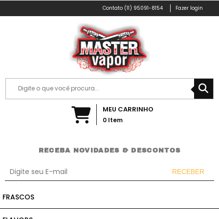
(11) 95091-8154
Fazer login
MEU CARRINHO
0
Item
RECEBA NOVIDADES & DESCONTOS
RECEBER
Incluir
FRASCOS
Remover