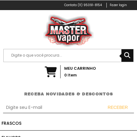
(11) 95091-8154
Fazer login
MEU CARRINHO
0
Item
RECEBA NOVIDADES & DESCONTOS
RECEBER
Incluir
FRASCOS
Remover