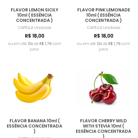
FLAVOR LEMON SICILY
FLAVOR PINK LEMONADE
10ml ( ESSÊNCIA
10ml ( ESSÊNCIA
CONCENTRADA )
CONCENTRADA )
CAPELLA
Unidade
CAPELLA
Unidade
R$ 18,00
R$ 18,00
ou em até
12x
de
R$ 1,76
com
ou em até
12x
de
R$ 1,76
com
juros
juros
FLAVOR BANANA 10ml (
FLAVOR CHERRY WILD
ESSÊNCIA CONCENTRADA
WITH STEVIA 10ml (
)
ESSÊNCIA CONCENTRADA
)