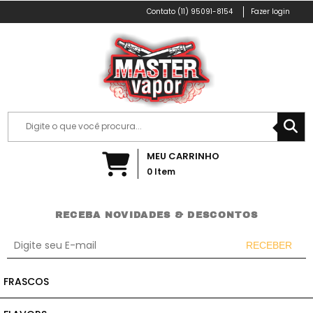
(11) 95091-8154
Fazer login
MEU CARRINHO
0
Item
RECEBA NOVIDADES & DESCONTOS
RECEBER
Incluir
FRASCOS
Remover