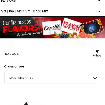
FLAVORS
VG | PG | ADITIVO | BASE MIX
TPA
BASE MIXADA COM ADITIVO
FLAVOR WEST
BASE MIXADA SEM ADITIVO
CAPELLA
ADITIVO
FLAVOR ART
FRASCOS
VG | PG
WONDER FLAVORS
Filtros
Ordenar por
MAIS RELEVANTES
MAIS VENDIDOS
MENOR PREÇO