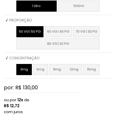
1 Litro
500ml
√
PROPORÇÃO
50 VG | 50 PG
60 VG | 40 PG
70 VG | 30 PG
80 VG | 20 PG
√
CONCENTRAÇÃO
3mg
6mg
9mg
12mg
15mg
por: R$
130,00
ou por
12x
de
R$
12,72
com juros