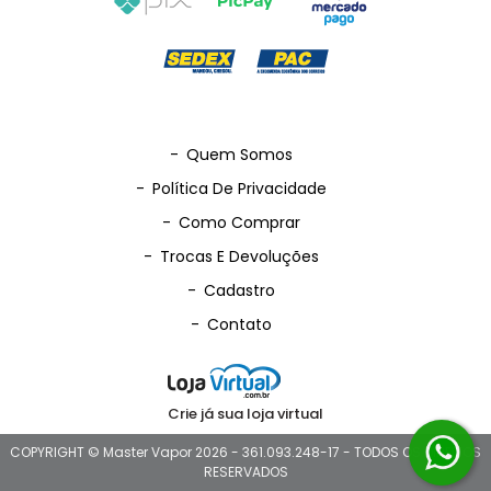
-
Quem Somos
-
Política De Privacidade
-
Como Comprar
-
Trocas E Devoluções
-
Cadastro
-
Contato
Crie já sua loja virtual
COPYRIGHT © Master Vapor 2026 - 361.093.248-17 - TODOS OS DIREITOS
RESERVADOS