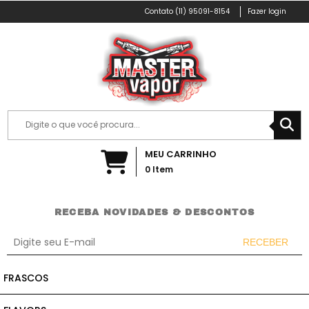
(11) 95091-8154
Fazer login
MEU CARRINHO
0
Item
RECEBA NOVIDADES & DESCONTOS
RECEBER
Incluir
FRASCOS
Remover